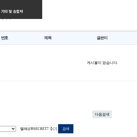
인구직 카테고리
차량
기타 및 승합차
 페이지
번호
제목
글쓴이
게시물이 없습니다.
다음검색