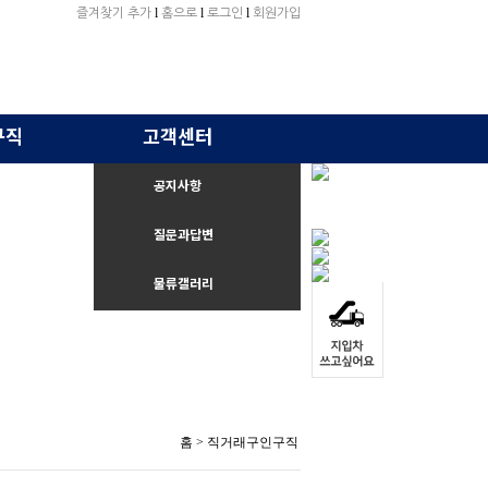
l
l
l
즐겨찾기 추가
홈으로
로그인
회원가입
구직
고객센터
공지사항
질문과답변
물류갤러리
홈
> 직거래구인구직