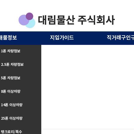
매물정보
지입가이드
직거래구인
1톤 차량정보
2.5톤 차량정보
5톤 차량정보
8톤 이상차량
14톤 이상차량
25톤 이상차량
구인구직
탱크로리/특수