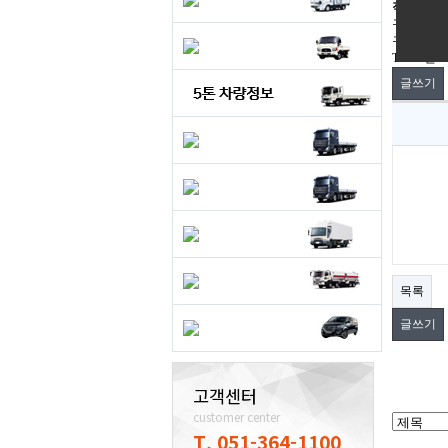
직거래구
구인
구직
Total 0건
1
글쓰기
목록
글쓰기
고객센터
customer center
T. 051-364-1100