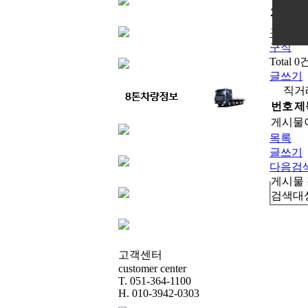
직거
구인
구직
Total 0
글쓰기
직거
번호
제
게시물
목록
글쓰기
다음검
게시물
검색대
고객센터
customer center
T. 051-364-1100
H. 010-3942-0303