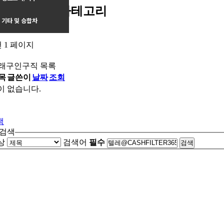
래구인구직 카테고리
차량
기타 및 승합차
건
1 페이지
래구인구직 목록
목
글쓴이
날짜
조회
이 없습니다.
색
 검색
상
검색어
필수