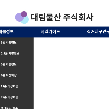
매물정보
지입가이드
직거래구인
1톤 차량정보
2.5톤 차량정보
5톤 차량정보
8톤 이상차량
14톤 이상차량
25톤 이상차량
구인구직
탱크로리/특수