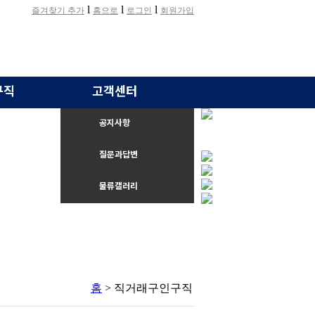
l
l
l
즐겨찾기 추가
홈으로
로그인
회원가입
구직
고객센터
공지사항
질문과답변
물류갤러리
홈
> 직거래구인구직