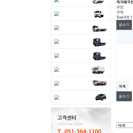
직거래구
구인
구직
Total 0건
1
글쓰기
목록
글쓰기
고객센터
customer center
T. 051-364-1100