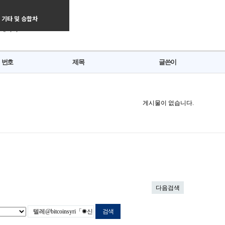
인구직 카테고리
차량
기타 및 승합차
 페이지
번호
제목
글쓴이
게시물이 없습니다.
다음검색