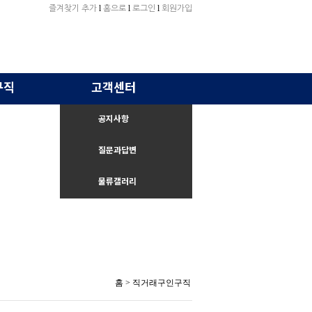
l
l
l
즐겨찾기 추가
홈으로
로그인
회원가입
구직
고객센터
공지사항
질문과답변
물류갤러리
홈
> 직거래구인구직