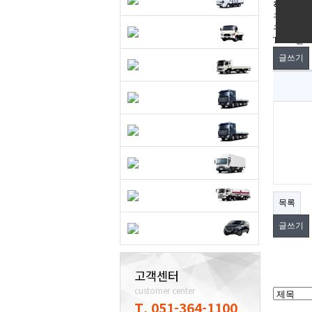
직거래구
구인
구직
Total 0건
1
글쓰기
목록
글쓰기
고객센터
customer center
T. 051-364-1100