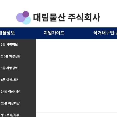
매물정보
지입가이드
직거래구인
1톤 차량정보
2.5톤 차량정보
5톤 차량정보
8톤 이상차량
14톤 이상차량
25톤 이상차량
구인구직
탱크로리/특수