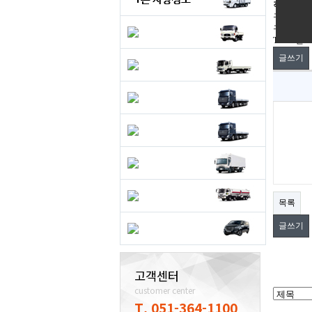
직거래구
구인
구직
Total 0건
1
글쓰기
목록
글쓰기
고객센터
customer center
T. 051-364-1100