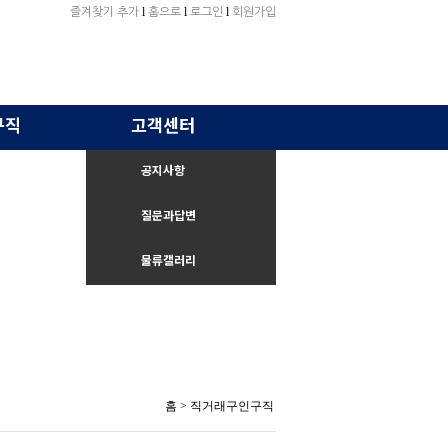
l
l
l
즐겨찾기 추가
홈으로
로그인
회원가입
구직
고객센터
공지사항
질문과답변
물류갤러리
홈
> 직거래구인구직