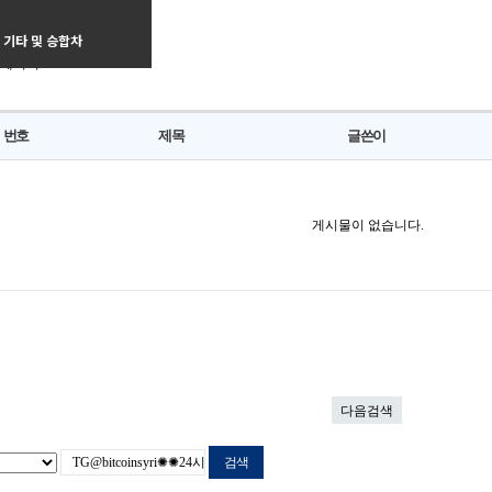
인구직 카테고리
차량
기타 및 승합차
 페이지
번호
제목
글쓴이
게시물이 없습니다.
다음검색