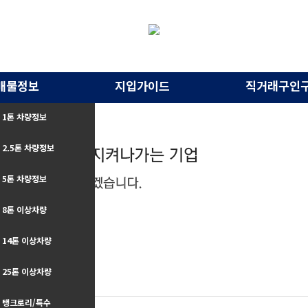
매물정보
지입가이드
직거래구인
1톤 차량정보
2.5톤 차량정보
5톤 차량정보
8톤 이상차량
14톤 이상차량
25톤 이상차량
구인구직
탱크로리/특수